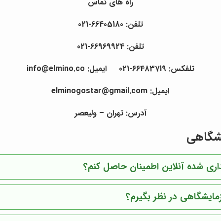
راه های تماس
تلفن: 66405180-021
تلفن: 66969924-021
تلفکس: 66483719-021
ایمیل: info@elmino.co
ایمیل: elminogostar@gmail.com
آدرس:
تهران – ولیعصر
یشگاهی
اری شده آنلاین اطمینان حاصل کنم؟
زمایشگاهی در نظر بگیرم؟