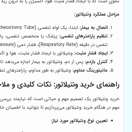
نحوی است که با ایجاد فشار مثبت هوا، اکسیژن را به درون ریه 
مراحل عملکرد ونتیلاتور:
اتصال به بیمار:
ابتدا، یک لوله تنفسی (Endotracheal Tube or Tracheostomy Tube) از طریق دهان یا بینی وارد نای بیمار می‌شود. این لوله، رابط بین ونتیلاتور و ریه‌های بیمار است.
تنظیم پارامترهای تنفسی:
تنفس در دقیقه (Respiratory Rate)، فشار دمی (Inspiratory Pressure)، و درصد اکسیژن (FiO2) می‌شوند.
ایجاد فشار مثبت:
ونتیلاتور با ایجاد فشار مثبت، هوا و ا
کنترل بازدم:
پس از دم، ونتیلاتور به بیمار اجازه می‌دهد ت
مانیتورینگ مداوم:
ونتیلاتور به طور مداوم، پارامترهای تن
راهنمای خرید ونتیلاتور: نکات کلیدی و مل
خرید ونتیلاتور یک تصمیم مهم و حیاتی است که نیازمند بررسی 
مهم در هنگام خرید ونتیلاتور می‌پردازیم تا بتوانید با اطمینان خ
تعیین نوع ونتیلاتور مورد نیاز: