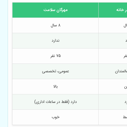
 خانه
مهرگان سلامت
8 سال
د
ندارد
75 نفر
لمندان
عمومی، تخصصی
ن
بالا
د
دارد (فقط در ساعات اداری)
ط
خوب