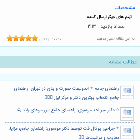
مشخصات
تعداد بازدید : 2113
به این مقاله امتیاز بدهید :
10
/
10
از
1
کاربر
مطالب مشابه
راهنمای جامع ⭐️ اندولیفت صورت و بدن در تهران: راهنمای
جامع انتخاب بهترین دکتر و مرکز لیزر 👩🏻‍⚕️
⭐️ دکتر میر احد موسوی: راهنمای جامع لیزر موهای زائد 🪒
⭐️ جراحی بوکال فت توسط دکتر موسوی: راهنمای جامع، مزایا،
معایب و مراقبت‌ها 👨‍⚕️