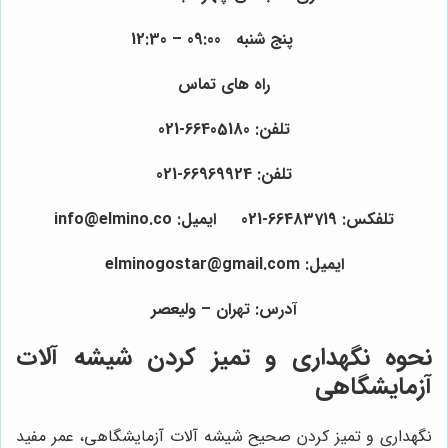
پنج شنبه 09:00 – 12:30
راه های تماس
تلفن: 66405180-021
تلفن: 66969924-021
تلفکس: 66483719-021
ایمیل: info@elmino.co
ایمیل: elminogostar@gmail.com
آدرس:
تهران – ولیعصر
نحوه نگهداری و تمیز کردن شیشه آلات
آزمایشگاهی
نگهداری و تمیز کردن صحیح شیشه آلات آزمایشگاهی، عمر مفید