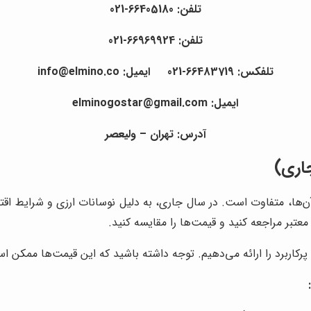
تلفن: 66405180-021
تلفن: 66969924-021
تلفکس: 66483719-021
ایمیل: info@elmino.co
ایمیل: elminogostar@gmail.com
آدرس:
تهران – ولیعصر
اری)
‌ها، متفاوت است. در سال جاری، به دلیل نوسانات ارزی و شرایط اقتصا
عتبر مراجعه کنید و قیمت‌ها را مقایسه کنید.
کاربرد را ارائه می‌دهیم. توجه داشته باشید که این قیمت‌ها ممکن است 