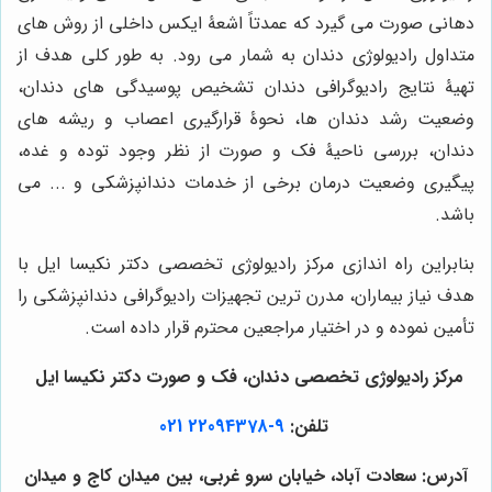
دهانی صورت می گیرد که عمدتاً اشعۀ ایکس داخلی از روش های
متداول رادیولوژی دندان به شمار می رود. به طور کلی هدف از
تهیۀ نتایج رادیوگرافی دندان تشخیص پوسیدگی های دندان،
وضعیت رشد دندان ها، نحوۀ قرارگیری اعصاب و ریشه های
دندان، بررسی ناحیۀ فک و صورت از نظر وجود توده و غده،
پیگیری وضعیت درمان برخی از خدمات دندانپزشکی و ... می
باشد.
بنابراین راه اندازی مرکز رادیولوژی تخصصی دکتر نکیسا ایل با
هدف نیاز بیماران، مدرن ترین تجهیزات رادیوگرافی دندانپزشکی را
تأمین نموده و در اختیار مراجعین محترم قرار داده است.
مرکز رادیولوژی تخصصی دندان، فک و صورت دکتر نکیسا ایل
تلفن:
9-22094378 021
آدرس: سعادت آباد، خیابان سرو غربی، بین میدان کاج و میدان