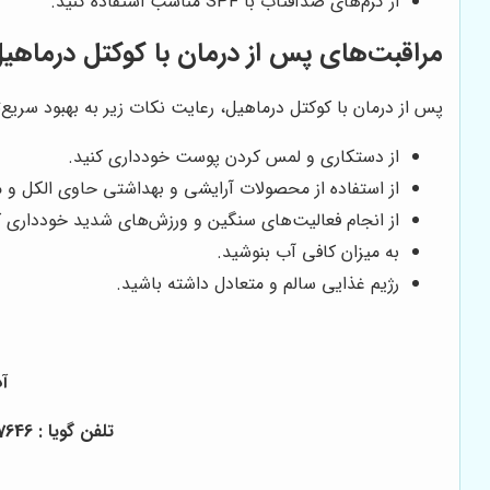
از کرم‌های ضدآفتاب با SPF مناسب استفاده کنید.
مراقبت‌های پس از درمان با کوکتل درماهی
پس از درمان با کوکتل درماهیل، رعایت نکات زیر به بهبود سریع‌ت
از دستکاری و لمس کردن پوست خودداری کنید.
از استفاده از محصولات آرایشی و بهداشتی حاوی الکل و م
از انجام فعالیت‌های سنگین و ورزش‌های شدید خودداری ک
به میزان کافی آب بنوشید.
رژیم غذایی سالم و متعادل داشته باشید.
آدرس
تلفن گویا : 71057646-021 واتساپ و تماس : 9533664-0912 واتساپ و تماس : 5929273-0991