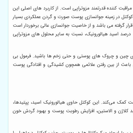
اقبت کننده قدرتمند مزوتراپی است. از کاربرد های اصلی این
کتل در زمینه جوانسازی پوست صورت و گردن عملکردی بسیار
 قرار گرفته می باشد و از خاصیت جوانسازی عالی برخوردار است
و گزینه ای بسیار مناسب جهت پوست های پیر و کم تحرک قلمداد می شود. گفتنی است که غلظت این کوکتل با وجود دارا بودن از 1 درصد اسید هیالورونیک، نسبت به سایر محلول های مزوتراپی
 سازی چین و چروک های پوستی و حتی زخم ها باشید. فرمول بی
ل باعث از بین رفتن علائمی همچون کشیدگی و افتادگی پوست
ت کمک می‌کند. این کوکتل حاوی هیالورونیک اسید، پپتیدها،
لید کلاژن و الاستین، افزایش رطوبت پوست و بهبود گردش خون
ن با ایجاد میکروکانال‌ها در پوست، جذب کوکتل درماهیل را