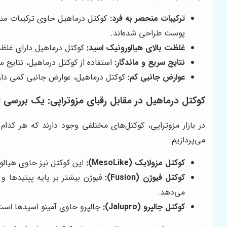
ترکیبات منحصر به فرد:
کوکتل درماهیل حاوی ترکیبات منح
پوست طراحی شده‌اند.
غلظت بالای هیالورونیک اسید:
کوکتل درماهیل دارای غلظت
نتایج سریع و ماندگار:
استفاده از کوکتل درماهیل، نتایج سر
عوارض جانبی کم:
کوکتل درماهیل، عوارض جانبی کمی دارد
کوکتل درماهیل در مقابل رقبای مزوتراپی: یک بررسی ا
در بازار مزوتراپی، کوکتل‌های مختلفی وجود دارند که هر کدام 
می‌پردازیم:
کوکتل مزولایک (MesoLike):
این کوکتل نیز حاوی هیالو
کوکتل فیوژن (Fusion):
فیوژن بیشتر بر پایه پپتیدها و
می‌دهد.
کوکتل جالپرو (Jalupro):
جالپرو حاوی آمینو اسیدها است ک