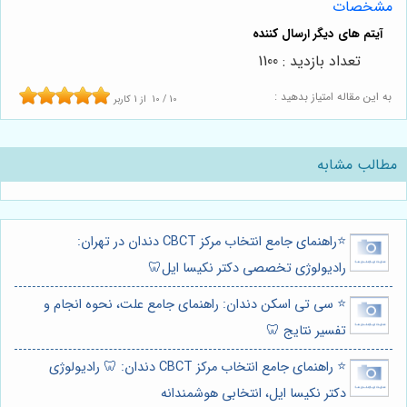
مشخصات
تعداد بازدید : 1100
به این مقاله امتیاز بدهید :
10
/
10
از
1
کاربر
مطالب مشابه
⭐️راهنمای جامع انتخاب مرکز CBCT دندان در تهران:
رادیولوژی تخصصی دکتر نکیسا ایل🦷
⭐️ سی تی اسکن دندان: راهنمای جامع علت، نحوه انجام و
تفسیر نتایج 🦷
⭐️ راهنمای جامع انتخاب مرکز CBCT دندان: 🦷 رادیولوژی
دکتر نکیسا ایل، انتخابی هوشمندانه