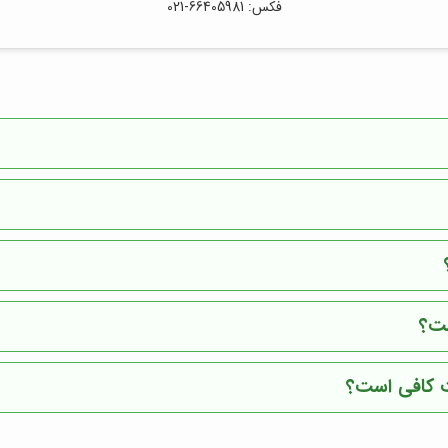
فکس: 66405981-021
ست؟
ظت کافی است؟