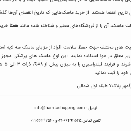
تاریخ انقضا هستند. از خرید ماسک‌هایی که تاریخ انقضای آن‌ها گذش
لت ماسک، آن را از فروشگاه‌های معتبر و شناخته شده مانند
همتا
خریدا
قعیت های مختلف جهت حفظ سلامت افراد از مزایای ماسک سه لایه استفا
ی ریز معلق در هوا استفاده نمایند. این نوع ماسک های پزشکی مجهز
استفاده
ود را ثبت نمائید.
ه اول شمالی
ایمیل : info@hamtashopping.com
تلفن تماس:66492545-021و 66492540-021