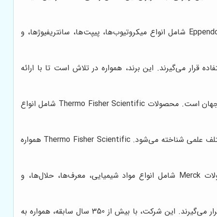
این برند آلمانی، یکی از پیشگامان در زمینه تولید تجهیزات آزمایشگاهی مولکولی و سلولی است. محصولات Eppendorf شامل انواع میکروتیوب‌ها، پیپت‌ها، سانتریفیوژها، و
د استفاده قرار می‌گیرند. این برند، همواره در تلاش است تا با ارائه
این شرکت آمریکایی، یکی از بزرگترین تولیدکنندگان تجهیزات و مواد شیمیایی آزمایشگاهی در جهان است. محصولات Thermo Fisher Scientific شامل انواع
این شرکت، با ارائه طیف گسترده‌ای از محصولات و خدمات، به عنوان یک تامین‌کننده جامع برای آزمایشگاه‌ها در زمینه‌های مختلف علمی شناخته می‌شود. Thermo Fisher Scientific همواره
این شرکت آلمانی، یکی از قدیمی‌ترین و معتبرترین تولیدکنندگان مواد شیمیایی و دارویی در جهان است. محصولات Merck شامل انواع مواد شیمیایی، معرف‌ها، حلال‌ها، و
مواد شیمیایی Merck به دلیل کیفیت بالا، خلوص، و پایداری، در بسیاری از آزمایشگاه‌های تحقیقاتی و صنعتی مورد استفاده قرار می‌گیرند. این شرکت، با بیش از 350 سال سابقه، همواره به