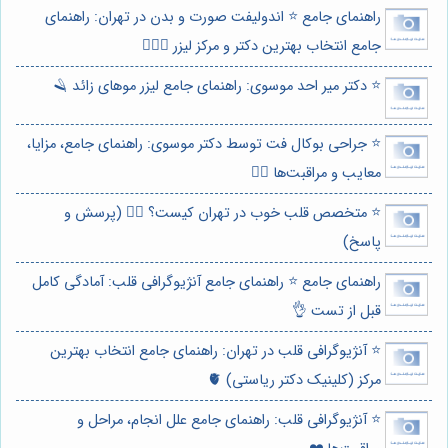
راهنمای جامع ⭐️ اندولیفت صورت و بدن در تهران: راهنمای
جامع انتخاب بهترین دکتر و مرکز لیزر 👩🏻‍⚕️
⭐️ دکتر میر احد موسوی: راهنمای جامع لیزر موهای زائد 🪒
⭐️ جراحی بوکال فت توسط دکتر موسوی: راهنمای جامع، مزایا،
معایب و مراقبت‌ها 👨‍⚕️
⭐️ متخصص قلب خوب در تهران کیست؟ 👨‍⚕️ (پرسش و
پاسخ)
راهنمای جامع ⭐️ راهنمای جامع آنژیوگرافی قلب: آمادگی کامل
قبل از تست 👌
⭐️ آنژیوگرافی قلب در تهران: راهنمای جامع انتخاب بهترین
مرکز (کلینیک دکتر ریاستی) 🫀
⭐️ آنژیوگرافی قلب: راهنمای جامع علل انجام، مراحل و