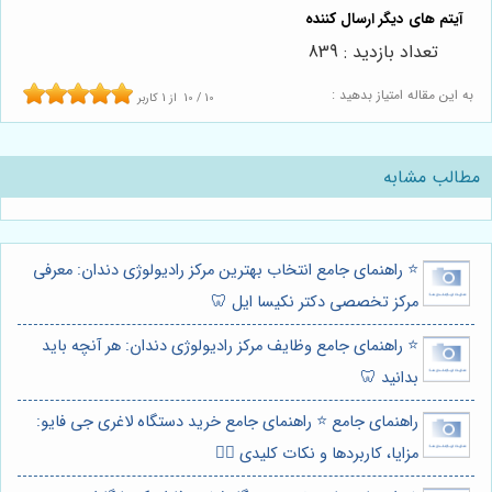
تعداد بازدید : 839
به این مقاله امتیاز بدهید :
10
/
10
از
1
کاربر
مطالب مشابه
⭐️ راهنمای جامع انتخاب بهترین مرکز رادیولوژی دندان: معرفی
مرکز تخصصی دکتر نکیسا ایل 🦷
⭐️ راهنمای جامع وظایف مرکز رادیولوژی دندان: هر آنچه باید
بدانید 🦷
راهنمای جامع ⭐️ راهنمای جامع خرید دستگاه لاغری جی فایو:
مزایا، کاربردها و نکات کلیدی 🏋️‍♀️