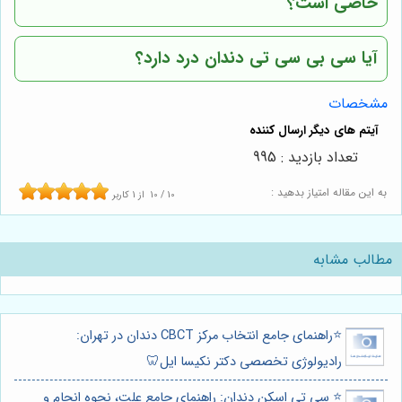
خاصی است؟
آیا سی بی سی تی دندان درد دارد؟
مشخصات
تعداد بازدید : 995
به این مقاله امتیاز بدهید :
10
/
10
از
1
کاربر
مطالب مشابه
⭐️راهنمای جامع انتخاب مرکز CBCT دندان در تهران:
رادیولوژی تخصصی دکتر نکیسا ایل🦷
⭐️ سی تی اسکن دندان: راهنمای جامع علت، نحوه انجام و