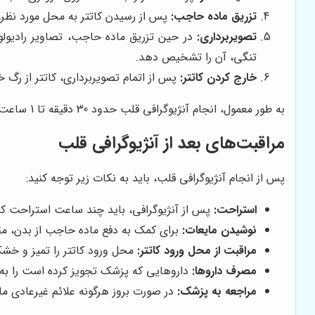
تزریق ماده حاجب:
پس از رسیدن کاتتر به محل مورد نظر،
تصویربرداری:
در حین تزریق ماده حاجب، تصاویر رادیولو
تنگی، آن را تشخیص دهد.
خارج کردن کاتتر:
پس از اتمام تصویربرداری، کاتتر از رگ خ
به طور معمول، انجام آنژیوگرافی قلب حدود 30 دقیقه تا 1 ساعت طول می‌کشد. البته، این زمان ممکن است بسته به وضعیت بیمار و پیچیدگی آنژیوگرافی، متفاوت باشد.
مراقبت‌های بعد از آنژیوگرافی قلب
پس از انجام آنژیوگرافی قلب، باید به نکات زیر توجه کنید:
استراحت:
پس از آنژیوگرافی، باید چند ساعت استراحت کنی
نوشیدن مایعات:
برای کمک به دفع ماده حاجب از بدن، مقد
مراقبت از محل ورود کاتتر:
محل ورود کاتتر را تمیز و خشک
مصرف داروها:
داروهایی که پزشک تجویز کرده است را به
مراجعه به پزشک:
در صورت بروز هرگونه علائم غیرعادی مان