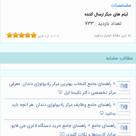
مشخصات
تعداد بازدید : 733
به این مقاله امتیاز بدهید :
10
/
10
از
1
کاربر
مطالب مشابه
⭐️ راهنمای جامع انتخاب بهترین مرکز رادیولوژی دندان: معرفی
مرکز تخصصی دکتر نکیسا ایل 🦷
⭐️ راهنمای جامع وظایف مرکز رادیولوژی دندان: هر آنچه باید
بدانید 🦷
راهنمای جامع ⭐️ راهنمای جامع خرید دستگاه لاغری جی فایو:
مزایا، کاربردها و نکات کلیدی 🏋️‍♀️