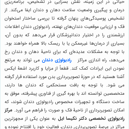
حیاتی در این زمینه، نقش بسزایی در تشخیص، برنامه‌ریزی
درمان و پیگیری وضعیت سلامت دهان و دندان ایفا می‌کند. از
تشخیص پوسیدگی‌های پنهان گرفته تا بررسی ساختار استخوان
فک و ارزیابی موقعیت دندان‌های نهفته، رادیولوژی دندان اطلاعات
ارزشمندی را در اختیار دندانپزشکان قرار می‌دهد که بدون آن،
بسیاری از درمان‌ها غیرممکن یا با ریسک بالا همراه خواهند بود.
با توجه به مشکلات عدیده‌ای که برای ناحیۀ دهان و دندان رخ
می‌دهد، راه اندازی مراکز
رادیولوژی دندان
می تواند به مرتفع
نمودن این ایرادات کمک کند. قطعاً از مزایا و کاربرد اشعۀ ایکس
آشنا هستید که در حوزۀ تصویربرداری بدن مورد استفاده قرار گرفته
می شود. با توجه به بافت مستحکمی که دندان ها دارند،
متخصصین توانسته اند با بهره گیری از فناوری پیشرفته، موفق به
ساخت دستگاه و تجهیزات مخصوص رادیولوژی دندان شوند، که
امکان تصویربرداری از ناحیۀ فک و صورت را فراهم می آورد.
مرکز
رادیولوژی تخصصی دکتر نکیسا ایل
به عنوان یکی از مجهزترین
مراکز در عرصۀ تصویربرداری دندان، فعالیت خود را افتتاح نموده و