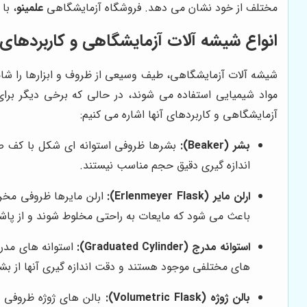
مختلف از خود نشان می دهد. فروشگاه آزمایشگاهی
علمینو
، با
انواع شیشه آلات آزمایشگاهی و کاربردهای آ
شیشه آلات آزمایشگاهی، طیف وسیعی از ظروف و ابزارها را شام
مواد شیمیایی استفاده می شوند، در حالی که برخی دیگر برای 
آزمایشگاهی و کاربردهای آنها اشاره می کنیم:
بشر (Beaker):
بشرها ظروفی استوانه ای شکل با کف صاف
اندازه گیری دقیق حجم مناسب نیستند.
ارلن مایر (Erlenmeyer Flask):
ارلن مایرها ظروفی مخر
باعث می شود که مایعات به راحتی مخلوط شوند و از پاش
استوانه مدرج (Graduated Cylinder):
استوانه های مدرج
های مختلفی موجود هستند و دقت اندازه گیری آنها از بشر
بالن ژوژه (Volumetric Flask):
بالن های ژوژه ظروفی ب