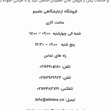
 خدمات پس از فروش عالی اطمینان حاصل کنید و با خیالی آسوده به 
فروشگاه آزمایشگاهی علمینو
ساعت کاری
شنبه الی چهارشنبه 09:00 – 17:00
پنج شنبه 09:00 – 12:30
راه های تماس
تلفن: 02166405180
تلفن: 02166969924
تلفکس: 02166483719
ایمیل: info@elmino.co