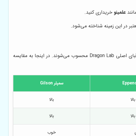
انند
علمینو
خریداری کنید.
بر در این زمینه شناخته می‌شود.
در بازار تجهیزات آزمایشگاهی، سمپلرهای Dragon Lab رقبای متعددی دارند. برندهایی مانند Eppendorf، Gilson و Rainin از جمله رقبای اصلی Dragon Lab محسوب می‌شوند. در اینجا به مقایسه
سمپلر Gilson
الا
بالا
الا
بالا
خوب