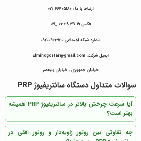
ارتباط با ما : 66405180_021
فکس 19 37 48 66 _021
شماره شبکه اجتماعی 09200944940
ایمیل شرکت: Elminogostar@gmail.com
خیابان جمهوری , خیابان ولیعصر
سوالات متداول دستگاه سانتریفیوژ PRP
آیا سرعت چرخش بالاتر در سانتریفیوژ PRP همیشه
بهتر است؟
چه تفاوتی بین روتور زاویه‌دار و روتور افقی در