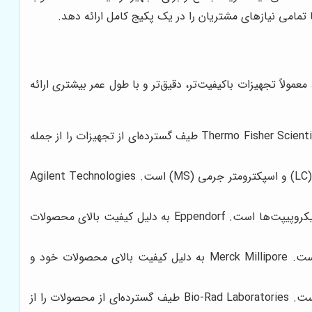
تمامی نیازهای مشتریان را در یک پکیج کامل ارائه دهد.
ولاً تجهیزات باکیفیت‌تر، دقیق‌تر و با طول عمر بیشتری ارائه
این شرکت یکی از بزرگترین و معتبرترین تولیدکنندگان تجهیزات آزمایشگاهی در جهان است. Thermo Fisher Scientific طیف گسترده‌ای از تجهیزات را از جمله
این شرکت متخصص در تولید دستگاه‌های تحلیلی مانند کروماتوگراف گازی (GC)، کروماتوگراف مایع (LC) و اسپکترومتر جرمی (MS) است. Agilent Technologies
این شرکت آلمانی متخصص در تولید تجهیزات مورد استفاده در علوم زیستی مانند سانتریفیوژها، انکوباتورها، و میکروپیپت‌ها است. Eppendorf به دلیل کیفیت بالای محصولات
این شرکت متخصص در تولید مواد شیمیایی، مواد مصرفی آزمایشگاهی و سیستم‌های خالص‌سازی آب است. Merck Millipore به دلیل کیفیت بالای محصولات خود و
این شرکت متخصص در تولید تجهیزات و مواد مصرفی مورد استفاده در علوم زیستی و تشخیصی است. Bio-Rad Laboratories طیف گسترده‌ای از محصولات را از