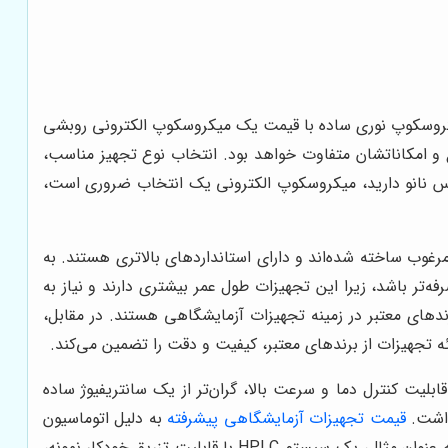
یکروسکوپ نوری ساده با قیمت یک میکروسکوپ الکترونی روبشی
 قیمت دستگاه‌های تحلیلی مانند اسپکتروفتومتر یا کروماتوگراف گازی (GC) بسته به نوع و امکاناتشان متفاوت خواهد بود. انتخاب نوع تجهیز مناسب،
اس نانو دارید، میکروسکوپ الکترونی یک انتخاب ضروری است،
 مرغوب ساخته شده‌اند و دارای استانداردهای بالاتری هستند. به
ه‌تر باشد، زیرا این تجهیزات طول عمر بیشتری دارند و نیاز به
د. برندهایی مانند Thermo Fisher Scientific، Agilent Technologies و Eppendorf از جمله برندهای معتبر در زمینه تجهیزات آزمایشگاهی هستند. در مقابل،
ئه تجهیزات از برندهای معتبر، کیفیت و دقت را تضمین می‌کند.
قابلیت کنترل دما و سرعت بالا، گران‌تر از یک سانتریفیوژ ساده
داشت.
قیمت تجهیزات آزمایشگاهی پیشرفته
به دلیل اتوماسیون
و دقت بالاتر، معمولاً بالاتر است، اما این تجهیزات می‌توانند کارایی و بهره‌وری آزمایشگاه را به طور قابل توجهی افزایش دهند. به عنوان مثال، یک سیستم HPLC با قابلیت تزریق خودکار نمونه،