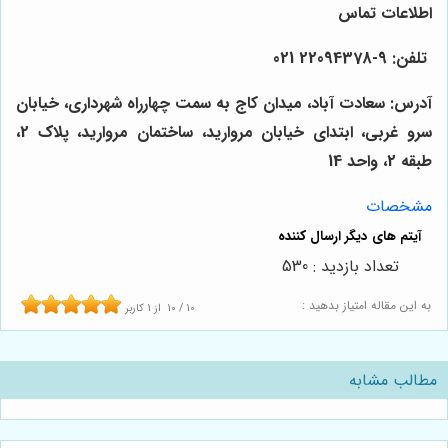
اطلاعات تماس
تلفن:
9-22094378 021
آدرس: سعادت آباد، میدان کاج به سمت چهارراه شهرداری، خیابان
سرو غربی، ابتدای خیابان مروارید، ساختمان مروارید، پلاک 2،
طبقه 2، واحد 14
مشخصات
تعداد بازدید : 530
به این مقاله امتیاز بدهید :
10
/
10
از
1
کاربر
مطالب مشابه