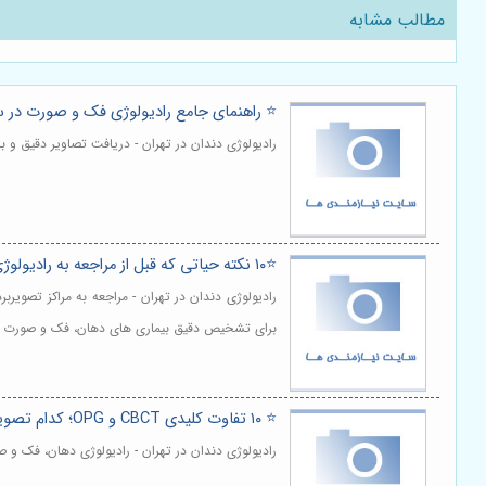
مطالب مشابه
⭐️ راهنمای جامع رادیولوژی فک و صورت در 
رادیولوژی دندان در تهران - دریافت تصاویر دقیق و
⭐️۱۰ نکته حیاتی که قبل از مراجعه به رادیولوژی فک و صورت سعادت آباد باید بدانید 🦷
رادیولوژی دندان در تهران - مراجعه به مراکز تصویر
برای تشخیص دقیق بیماری های دهان، فک و صورت ارائ
⭐️ ۱۰ تفاوت کلیدی CBCT و OPG؛ کدام تصویربرداری برای دندان شما ضروری است؟ 🦷
رادیولوژی دندان در تهران - رادیولوژی دهان، فک 